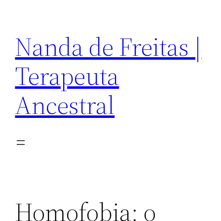
Pular
para
Nanda de Freitas |
o
conteúdo
Terapeuta
Ancestral
Homofobia: o