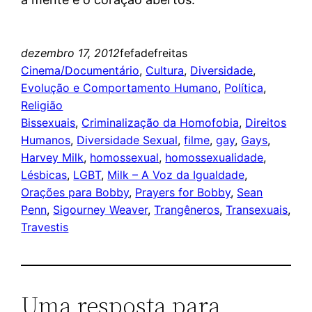
dezembro 17, 2012
fefadefreitas
Cinema/Documentário
, 
Cultura
, 
Diversidade
, 
Evolução e Comportamento Humano
, 
Política
, 
Religião
Bissexuais
, 
Criminalização da Homofobia
, 
Direitos
Humanos
, 
Diversidade Sexual
, 
filme
, 
gay
, 
Gays
, 
Harvey Milk
, 
homossexual
, 
homossexualidade
, 
Lésbicas
, 
LGBT
, 
Milk – A Voz da Igualdade
, 
Orações para Bobby
, 
Prayers for Bobby
, 
Sean
Penn
, 
Sigourney Weaver
, 
Trangêneros
, 
Transexuais
, 
Travestis
Uma resposta para