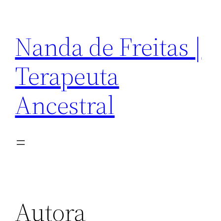
Pular
para
Nanda de Freitas |
o
conteúdo
Terapeuta
Ancestral
Autora