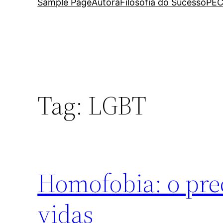
Sample Page
Autora
Filosofia do Sucesso
PEC
Tag:
LGBT
Homofobia: o pre
vidas