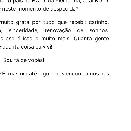
tar o país na BOTY da Alemanha, a tal BOTY
e neste momento de despedida?
muito grata por tudo que recebi: carinho,
to, sinceridade, renovação de sonhos,
clipse é isso e muito mais! Quanta gente
quanta coisa eu vivi!
 Sou fã de vocês!
RE, mas um até logo… nos encontramos nas