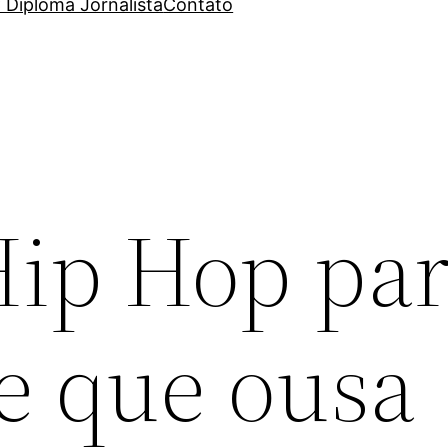
 Diploma Jornalista
Contato
Hip Hop par
e que ousa