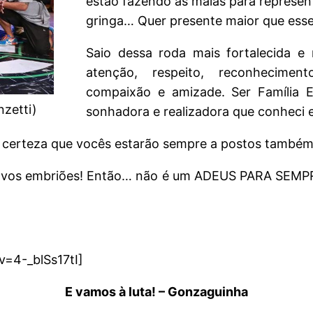
estão fazendo as malas para represen
gringa… Quer presente maior que ess
Saio dessa roda mais fortalecida e 
atenção, respeito, reconhecimen
compaixão e amizade. Ser Família E
zetti)
sonhadora e realizadora que conheci e 
o certeza que vocês estarão sempre a postos também.
m novos embriões! Então… não é um ADEUS PARA SEMP
=4-_blSs17tI]
E vamos à luta! – Gonzaguinha