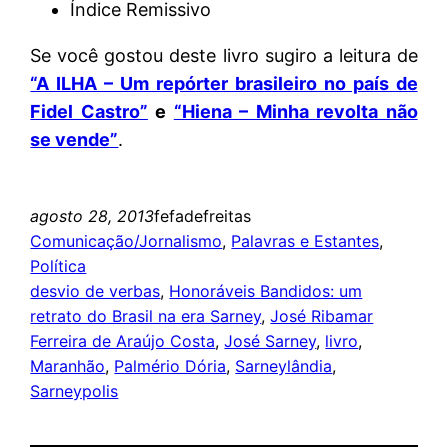
Índice Remissivo
Se você gostou deste livro sugiro a leitura de
“A ILHA – Um repórter brasileiro no país de
Fidel Castro”
e
“Hiena – Minha revolta não
se vende”
.
agosto 28, 2013
fefadefreitas
Comunicação/Jornalismo
, 
Palavras e Estantes
, 
Política
desvio de verbas
, 
Honoráveis Bandidos: um
retrato do Brasil na era Sarney
, 
José Ribamar
Ferreira de Araújo Costa
, 
José Sarney
, 
livro
, 
Maranhão
, 
Palmério Dória
, 
Sarneylândia
, 
Sarneypolis