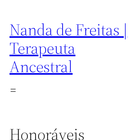
Pular
para
Nanda de Freitas |
o
conteúdo
Terapeuta
Ancestral
Honoráveis