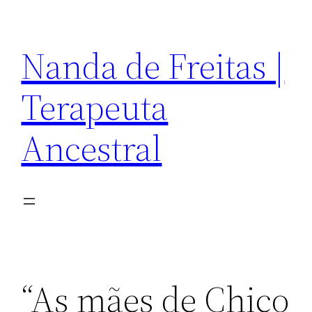
Pular
para
Nanda de Freitas |
o
conteúdo
Terapeuta
Ancestral
“As mães de Chico