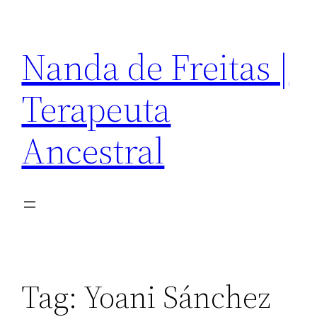
Pular
para
Nanda de Freitas |
o
conteúdo
Terapeuta
Ancestral
Tag:
Yoani Sánchez