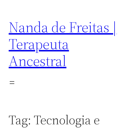
Pular
para
Nanda de Freitas |
o
conteúdo
Terapeuta
Ancestral
Tag:
Tecnologia e