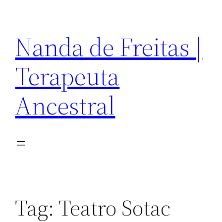
Pular
para
Nanda de Freitas |
o
conteúdo
Terapeuta
Ancestral
Tag:
Teatro Sotac