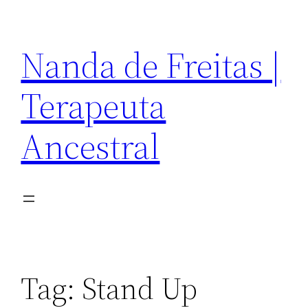
Pular
para
Nanda de Freitas |
o
conteúdo
Terapeuta
Ancestral
Tag:
Stand Up