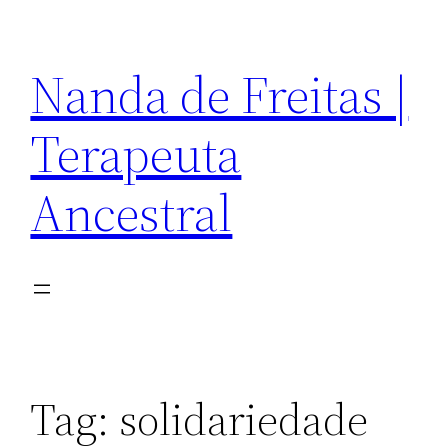
Pular
para
Nanda de Freitas |
o
conteúdo
Terapeuta
Ancestral
Tag:
solidariedade