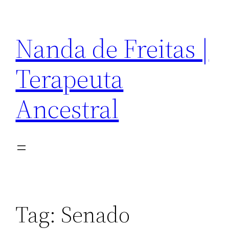
Pular
para
Nanda de Freitas |
o
conteúdo
Terapeuta
Ancestral
Tag:
Senado