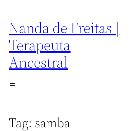
Pular
para
Nanda de Freitas |
o
conteúdo
Terapeuta
Ancestral
Tag:
samba