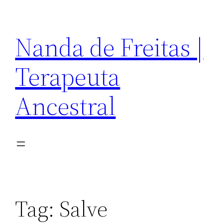
Pular
para
Nanda de Freitas |
o
conteúdo
Terapeuta
Ancestral
Tag:
Salve