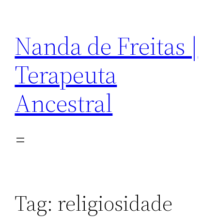
Pular
para
Nanda de Freitas |
o
conteúdo
Terapeuta
Ancestral
Tag:
religiosidade