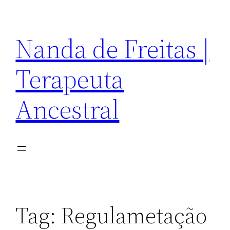
Pular
para
Nanda de Freitas |
o
conteúdo
Terapeuta
Ancestral
Tag:
Regulametação