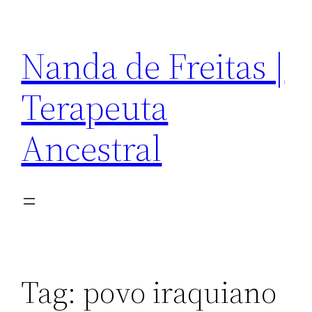
Pular
para
Nanda de Freitas |
o
conteúdo
Terapeuta
Ancestral
Tag:
povo iraquiano