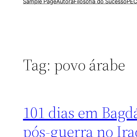
Sample Page
Autora
Filosofia do Sucesso
PEC
Tag:
povo árabe
101 dias em Bagdá
pós-guerra no Ir