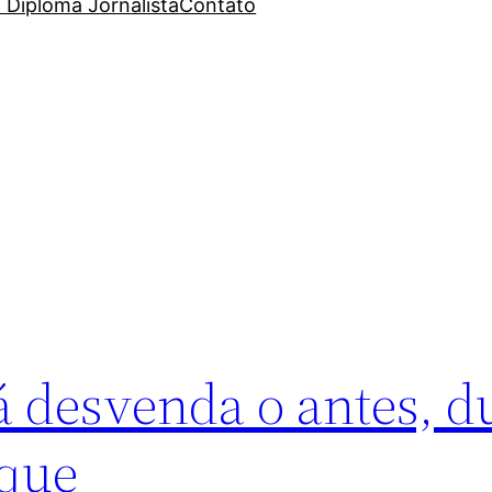
 Diploma Jornalista
Contato
 desvenda o antes, d
aque