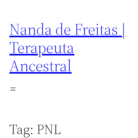
Pular
para
Nanda de Freitas |
o
conteúdo
Terapeuta
Ancestral
Tag:
PNL