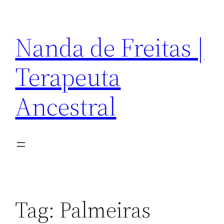
Pular
para
Nanda de Freitas |
o
conteúdo
Terapeuta
Ancestral
Tag:
Palmeiras