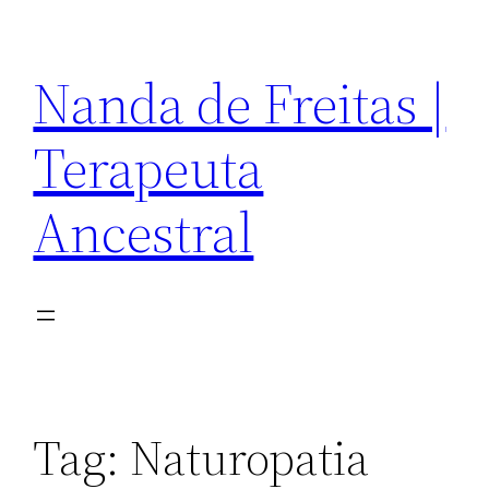
Pular
para
Nanda de Freitas |
o
conteúdo
Terapeuta
Ancestral
Tag:
Naturopatia