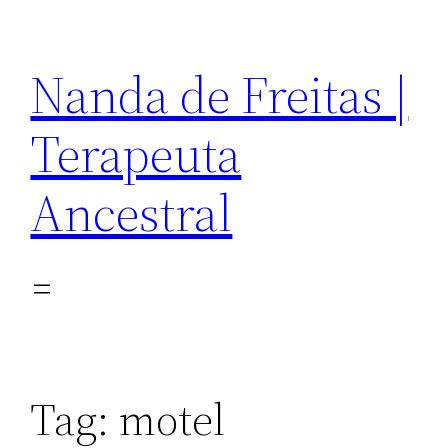
Pular
para
Nanda de Freitas |
o
conteúdo
Terapeuta
Ancestral
Tag:
motel