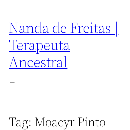
Pular
para
Nanda de Freitas |
o
conteúdo
Terapeuta
Ancestral
Tag:
Moacyr Pinto