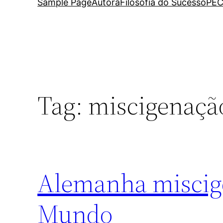
Sample Page
Autora
Filosofia do Sucesso
PEC
Tag:
miscigenaçã
Alemanha miscig
Mundo