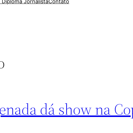
 Diploma Jornalista
Contato
o
enada dá show na Co