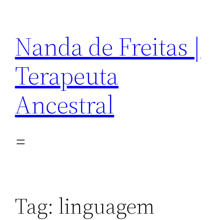
Pular
para
Nanda de Freitas |
o
conteúdo
Terapeuta
Ancestral
Tag:
linguagem