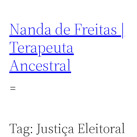
Pular
para
Nanda de Freitas |
o
conteúdo
Terapeuta
Ancestral
Tag:
Justiça Eleitoral