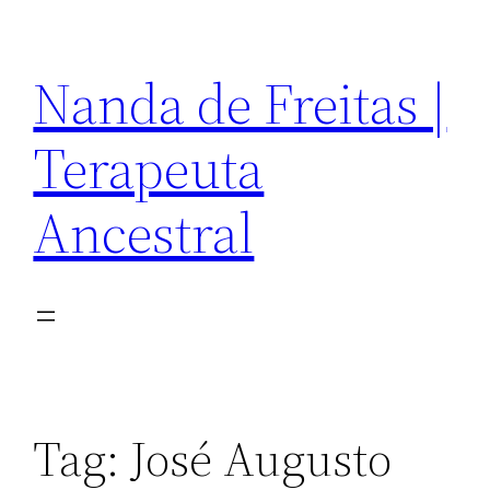
Pular
para
Nanda de Freitas |
o
conteúdo
Terapeuta
Ancestral
Tag:
José Augusto