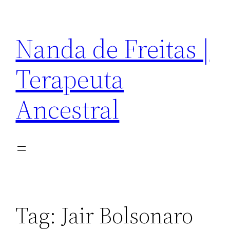
Pular
para
Nanda de Freitas |
o
conteúdo
Terapeuta
Ancestral
Tag:
Jair Bolsonaro