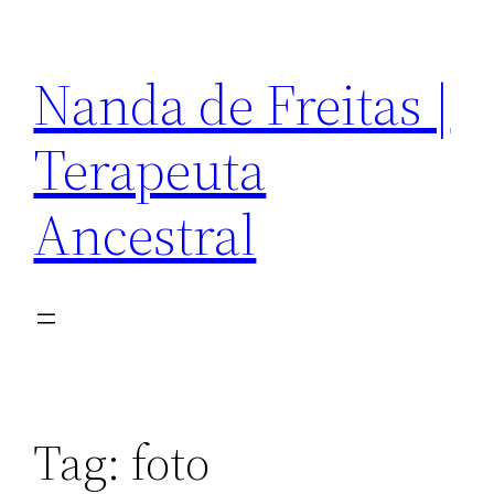
Pular
para
Nanda de Freitas |
o
conteúdo
Terapeuta
Ancestral
Tag:
foto