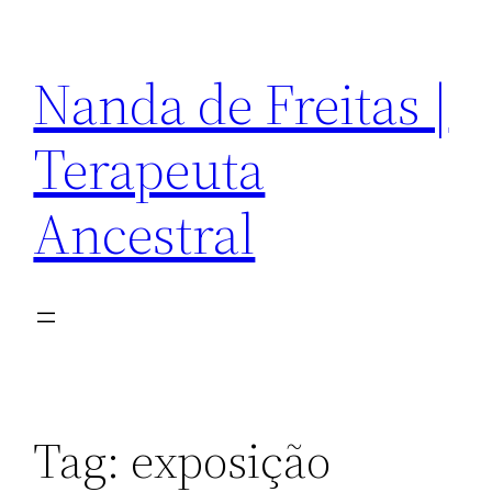
Pular
para
Nanda de Freitas |
o
conteúdo
Terapeuta
Ancestral
Tag:
exposição