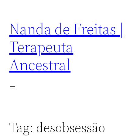
Pular
para
Nanda de Freitas |
o
conteúdo
Terapeuta
Ancestral
Tag:
desobsessão