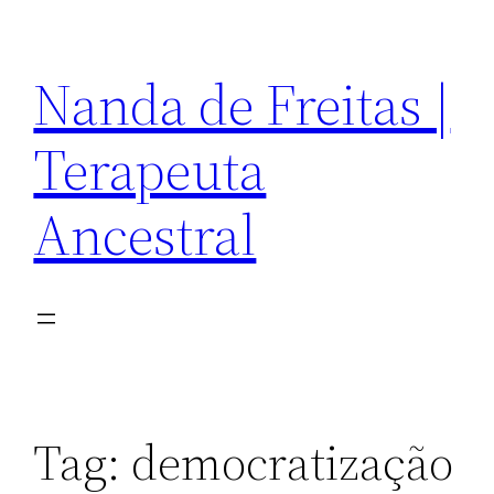
Pular
para
Nanda de Freitas |
o
conteúdo
Terapeuta
Ancestral
Tag:
democratização