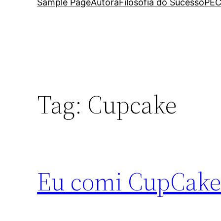
Sample Page
Autora
Filosofia do Sucesso
PEC
Tag:
Cupcake
Eu comi CupCake