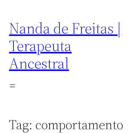
Pular
para
Nanda de Freitas |
o
conteúdo
Terapeuta
Ancestral
Tag:
comportamento