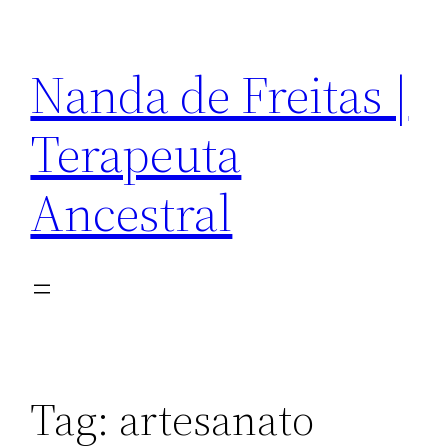
Pular
para
Nanda de Freitas |
o
conteúdo
Terapeuta
Ancestral
Tag:
artesanato