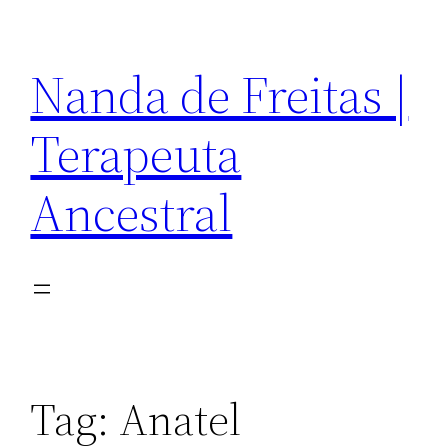
Pular
para
Nanda de Freitas |
o
conteúdo
Terapeuta
Ancestral
Tag:
Anatel