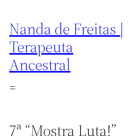
Pular
para
Nanda de Freitas |
o
conteúdo
Terapeuta
Ancestral
7ª “Mostra Luta!”