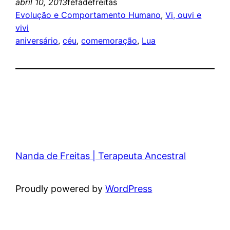
abril 10, 2013
fefadefreitas
Evolução e Comportamento Humano
, 
Vi, ouvi e
vivi
aniversário
, 
céu
, 
comemoração
, 
Lua
Nanda de Freitas | Terapeuta Ancestral
Proudly powered by
WordPress