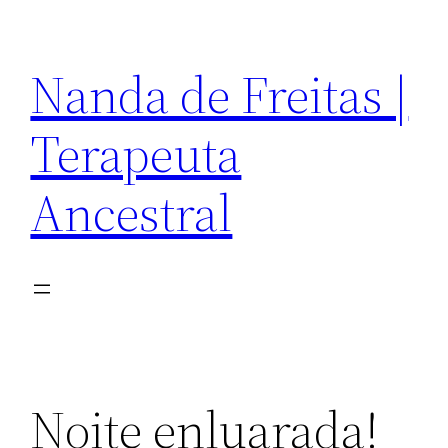
Pular
para
Nanda de Freitas |
o
conteúdo
Terapeuta
Ancestral
Noite enluarada!