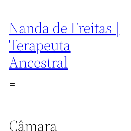
Pular
para
Nanda de Freitas |
o
conteúdo
Terapeuta
Ancestral
Câmara