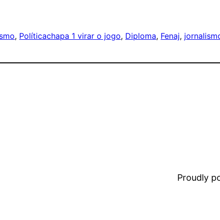
ismo
, 
Política
chapa 1 virar o jogo
, 
Diploma
, 
Fenaj
, 
jornalism
Proudly 