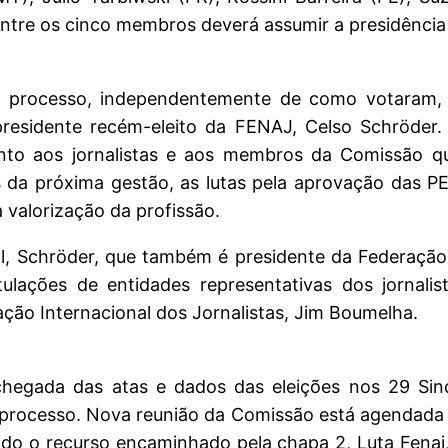
entre os cinco membros deverá assumir a presidênci
e processo, independentemente de como votaram, 
 o presidente recém-eleito da FENAJ, Celso Schröde
mento aos jornalistas e aos membros da Comissão q
s da próxima gestão, as lutas pela aprovação das P
valorização da profissão.
al, Schröder, que também é presidente da Federação
ações de entidades representativas dos jornalista
ção Internacional dos Jornalistas, Jim Boumelha.
chegada das atas e dados das eleições nos 29 Sind
o processo. Nova reunião da Comissão está agendada 
ado o recurso encaminhado pela chapa 2, Luta Fenaj