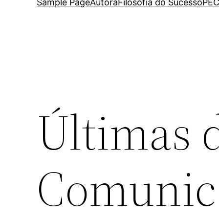
Sample Page
Autora
Filosofia do Sucesso
PEC
Últimas 
Comunic