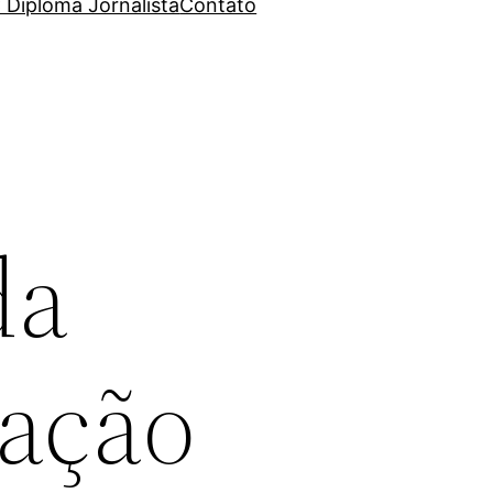
 Diploma Jornalista
Contato
da
ação