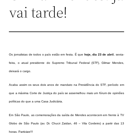
vai tarde!
Os jornalistas de todos o país estão em festa. É que
hoje, dia 23 de abril
, sexta-
feira, o atual presidente do Supremo Tribunal Federal (STF), Gilmar Mendes,
deixará o cargo.
Acaba assim os seus dois anos de mandato na Presidência do STF, período em
que a máxima Corte de Justiça do país se assemelhou mais um fórum de opiniões
políticas do que a uma Casa Judiciária.
Em São Paulo, as comemorações da saída de Mendes acontecem em frente à TV
Globo de São Paulo (av. Dr. Chucri Zaidan, 46 – Vila Cordeiro) a partir das 13
horas. Participe!!!