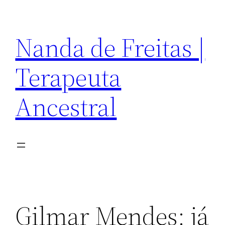
Pular
para
Nanda de Freitas |
o
conteúdo
Terapeuta
Ancestral
Gilmar Mendes: já