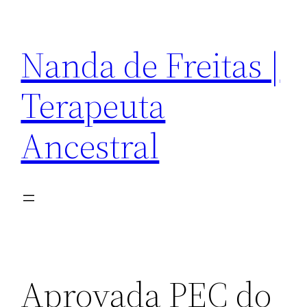
Pular
para
Nanda de Freitas |
o
conteúdo
Terapeuta
Ancestral
Aprovada PEC do